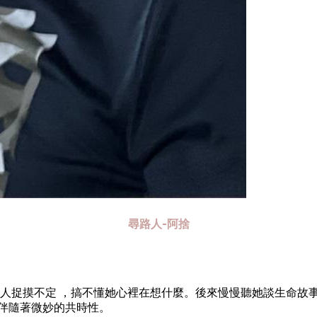
尋路人-阿捨
這人捉摸不定 ，搞不懂她心裡在想什麼。後來慢慢聽她談生命故
伴隨著微妙的共時性。