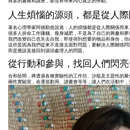
再多的書籍和講座，卻沒有帶來內心真正的悸動。
人生煩惱的源頭，都是從人際
著名心理學家阿德勒曾說過：人的煩惱都是從人際關係而來
很多人拚命工作賺錢、瘦身減肥，不是為了自己的興趣和夢
我們改變自己也失去自我；即使得到想要的物品和身份，但
這些是因為我們從來不直接去面對問題，要解決人際關係問
​而是應該直接回到源頭處理人的問題。
​從行動和參與，找回人們閃
合和拾間，將透過各種實驗性的工作坊、沙龍及主題性的聚
兩性實驗室，命運規劃局、讀書會等等，讓人們在活動中，