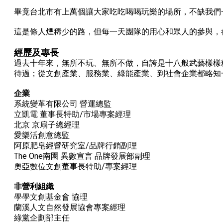
畢竟台北市有上萬個讓大家吃吃喝喝玩樂的場所，不缺我們
這是條人煙稀少的路，但每一天團隊的用心和眾人的參與，
經歷及專長
過去十年來，無所不玩、無所不做，自誇是十八般武藝樣樣
待過；從文創產業、服務業、綠能產業、到社會企業都略知
企業
系統變革有限公司 營運總監
立凱電 董事長特助/市場專案經理
北京 京扇子總經理
愛樂活創意總監
阿原肥皂經營研究室/品牌行銷副理
The One南園 異數宣言 品牌發展部副理
奧亞數位文創董事長特助/專案經理
非營利組織
學學文創基金會 協理
蘭溪人文自然發展協會專案經理
綠黨企劃部主任