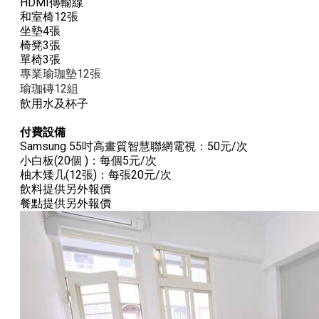
HDMI傳輸線
和室椅12張
坐墊4張
椅凳3張
單椅3張
專業瑜珈墊12張
​瑜珈磚12組
飲用水及杯子
付費設備
Samsung 55吋高畫質智慧聯網電視：50元/次
小白板(20個 )：每個5元/次
柚木矮几(12張)：每張20元/次
飲料提供另外報價
餐點提供另外報價