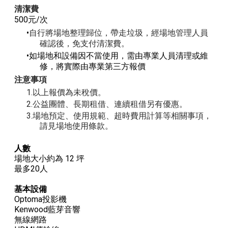
清潔費
500元/次
自行將場地整理歸位，帶走垃圾，經場地管理人員
確認後，免支付清潔費。
如場地和設備因不當使用，需由專業人員清理或維
修，將實際由專業第三方報價
注意事項
以上報價為未稅價。
公益團體、長期租借、連續租借另有優惠。
場地預定、使用規範、超時費用計算等相關事項，
請見場地使用條款。
​人數
場地大小約為 12 坪
最多20人
基本設備
Optoma投影機
Kenwood藍芽音響
無線網路