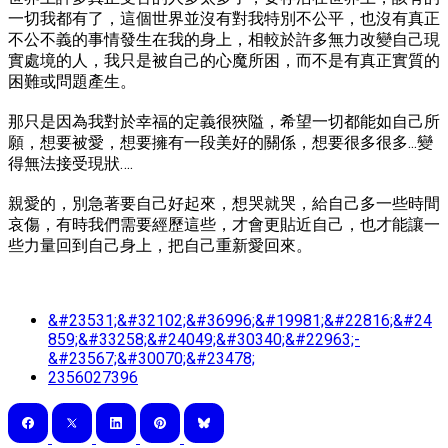
一切我都有了，這個世界並沒有對我特別不公平，也沒有真正
不公不義的事情發生在我的身上，相較於許多無力改變自己現
實處境的人，我只是被自己的心魔所困，而不是有真正實質的
困難或問題產生。
那只是因為我對於幸福的定義很狹隘，希望一切都能如自己所
願，想要被愛，想要擁有一段美好的關係，想要很多很多...變
得無法接受現狀….
親愛的，別急著要自己好起來，想哭就哭，給自己多一些時間
哀傷，有時我們需要經歷這些，才會更貼近自己，也才能讓一
些力量回到自己身上，把自己重新愛回來。
&#23531;&#32102;&#36996;&#19981;&#22816;&#24
859;&#33258;&#24049;&#30340;&#22963;-
&#23567;&#30070;&#23478;
2356027396