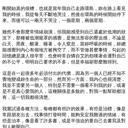
剛開始真的很糟，也就是當年我自己走路環島，妳在路上看見
我的時候，我從每天不斷地哭泣，然後在環島的時候開始停下
來。而後可以一兩天不哭泣，一個星期，兩個星期…
雖然不會那麼常情緒崩潰，但我能感受到自己還處於低潮的狀
況下，那種被低潮籠罩的感覺，是無法形容的壓迫感，不論是
白天、黑夜、醒著、睡著，令人窒息，當妳呼吸的時候，妳總
能感覺到內心有個地方被掏空了，而不管做甚麼事情，勾起的
回憶總是讓人很辛苦，也會時常自憐自艾的怨嘆著命運對自己
的不公平，明明自己要求的不多，但是幸福卻那麼難得到。
這是在一起很多年必須付出的代價，因為另一個人已經不知不
覺地變成妳生命的一部分，然而另一方面，我內心也很清楚，
我並不需要另一個人，特別是不需要一個看不到我的好，或著
是不是真心愛我的人，這種關係是多餘的，對我一點幫助都沒
有，這一切我都很清楚。
我嘗試過各種方法，每種都有些許的效果，有些是治標，像是
常跟朋友出去，找事情打發時間，能夠安定我難過的情緒，有
些是治本，像是看了許多書，或是半強迫的要自己去書寫及對
別人敞開自己。