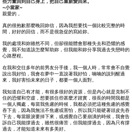
些力量回到自己身上，把自己重新愛回來。
~小當家~
親愛的，
真的很抱歉那麼晚回妳信，因為我想要找一個比較完整的時
間，好好的回信，而不是很急促的寫給妳。
我的處境和妳雖然不同，但卻很能體會那種失去和恐懼的感
覺，我不知道該怎麼幫助妳，但我能和妳分享我過去失戀時的
心路歷程。
在我和交往多年的前男友分手後，我一個人時，常常會不自覺
說出我好怕，我會在夢中一直說著我好怕，喃喃的說到醒過
來，我好害怕未來的日子，都要一個人面對。
我知道自己有才能，有很多很好的資源，但是內心就是克制不
住的恐懼和空虛，想要抓住些甚麼才踏實，很長的時間我都是
一個人獨處，每當我焦慮的時候，我都必須把這種焦慮的感覺
吞下去，因為我無法不焦慮或害怕，所以我只能硬著頭皮先吞
下去，每當眼淚要掉下來，或感覺自己要崩潰的時候，我會告
訴自己我能撐過去，雖然很痛苦，但我能撐過去，因為只有撐
過去，才能知道未來有多美好。