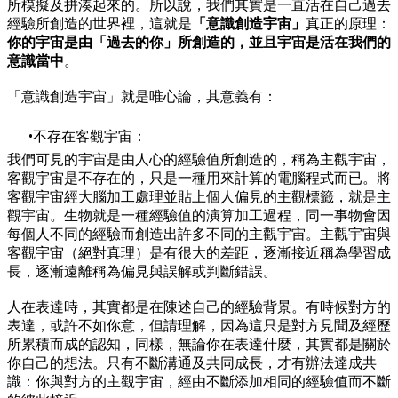
所模擬及拼湊起來的。所以說，我們其實是一直活在自己過去
經驗所創造的世界裡，這就是
「意識創造宇宙」
真正的原理：
你的宇宙是由「過去的你」所創造的，並且宇宙是活在我們的
意識當中
。
「意識創造宇宙」就是唯心論，其意義有：
不存在客觀宇宙：
我們可見的宇宙是由人心的經驗值所創造的，稱為主觀宇宙，
客觀宇宙是不存在的，只是一種用來計算的電腦程式而已。將
客觀宇宙經大腦加工處理並貼上個人偏見的主觀標籤，就是主
觀宇宙。生物就是一種經驗值的演算加工過程，同一事物會因
每個人不同的經驗而創造出許多不同的主觀宇宙。主觀宇宙與
客觀宇宙（絕對真理）是有很大的差距，逐漸接近稱為學習成
長，逐漸遠離稱為偏見與誤解或判斷錯誤。
人在表達時，其實都是在陳述自己的經驗背景。有時候對方的
表達，或許不如你意，但請理解，因為這只是對方見聞及經歷
所累積而成的認知，同樣，無論你在表達什麼，其實都是關於
你自己的想法。只有不斷溝通及共同成長，才有辦法達成共
識：你與對方的主觀宇宙，經由不斷添加相同的經驗值而不斷