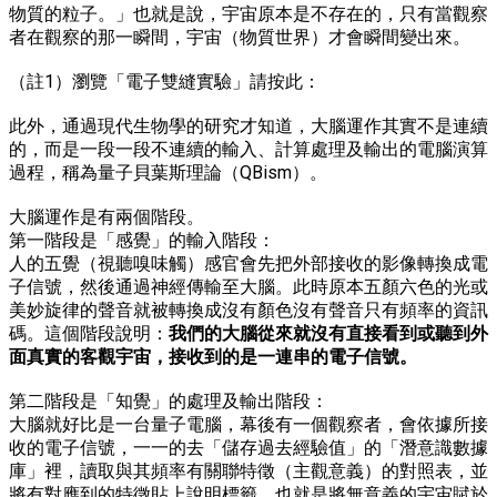
物質的粒子。」也就是說，宇宙原本是不存在的，只有當
觀察
者在觀察的那一瞬間
，
宇宙（物質世界）
才會瞬間變出來。
（註1）
瀏覽「電子雙縫實驗」請按此：
此外，通過現代生物學的研究才知道，大腦運作其實不是連續
的，而是一段一段不連續的輸入、計算處理及輸出的電腦演算
過程，稱為量子貝葉斯理論（QBism）。
大腦運作是有兩個階段。
第一階段是「感覺」的輸入階段：
人的五覺（視聽嗅味觸）感官會先把外部接收的影像轉換成電
子信號，然後通過神經傳輸至大腦。此時原本五顏六色的光或
美妙旋律的聲音就被轉換成沒有顏色沒有聲音只有頻率的資訊
碼。這個階段說明：
我們的大腦從來就沒有直接看到或聽到外
面真實的客觀宇宙，接收到的是一連串的電子信號。
第二階段是「知覺」的處理及輸出階段：
大腦就好比是一台量子電腦，幕後有一個觀察者，會依據所接
收的電子信號，一一的去「儲存過去經驗值」的「潛意識數據
庫」裡，讀取與其頻率有關聯特徵（主觀意義）的對照表，並
將有對應到的特徵貼上說明標籤，也就是將無意義的宇宙賦於