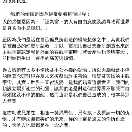
的彼此接近。
我們的煩惱是因為經常錯看這個世界：
人的煩惱是因為：「認為當下的人有自由意志及認為物質世界
是真實而不是虛幻。」
正因為我們是活在自己偏見所創造的模擬想像之中，其實我們
是被自己的幻覺所蒙蔽。所以，當把用自己想像所創造出來的
主觀宇宙認定就是外面的客觀宇宙時，就會產生錯覺與妄念，
並開始衍生出一連串的痛苦與煩惱。
過去我們有太多不愉快及不公不義的記憶，所以大腦就會不停
的隨著念頭對現在及未來模擬出許多害怕、猜疑及苦惱的主觀
宇宙。其實，世界一直都沒變，是我們錯看這個世界，我們的
預設立場所產生的幻覺，讓我們老是對這個世界看不順眼而自
尋煩惱及不停的抱怨，然而這都是我們自己造成的，根本與別
人無關。
度盡劫波兄弟在，相逢一笑泯恩仇，只有放下及原諒一切的仇
恨，才有辦法迎接美好的未來。你的宇宙是過去的你所創造
的，天堂與地獄都是在一念之間。