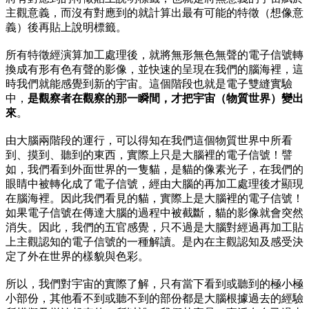
主觀意義，而沒有對應到的就計算出最有可能的特徵（想像意
義）後再貼上說明標籤。
所有特徵經演算加工處理後，就將無形無色無聲的電子信號轉
換成有形有色有聲的影像，並快速的呈現在我們的腦海裡，這
時我們就能感覺到新的宇宙。這個階段也就是電子雙縫實驗
中，
是
觀察者在觀察的那一瞬間，才把宇宙（物質世界）變出
來
。
由大腦兩階段的運行，可以得知在我們這個物質世界中所看
到、摸到、聽到的東西，實際上只是大腦裡的電子信號！譬
如，我們看到外面世界的一隻貓，是貓的像素光子，在我們的
眼睛中被轉化成了電子信號，經由大腦的再加工處理後才顯現
在腦海裡。因此我們看見的貓，實際上是大腦裡的電子信號！
如果電子信號在傳達大腦的過程中被截斷，貓的影像就會突然
消失。因此，我們的五官感覺，只不過是大腦對經過再加工貼
上主觀認知的電子信號的一種解讀。是內在主觀認知及感受決
定了外在世界的樣貌與色彩。
所以，我們對宇宙的實際了解，只有當下看到或聽到的極小極
小部份，其他看不到或聽不到的部份都是大腦根據過去的經驗