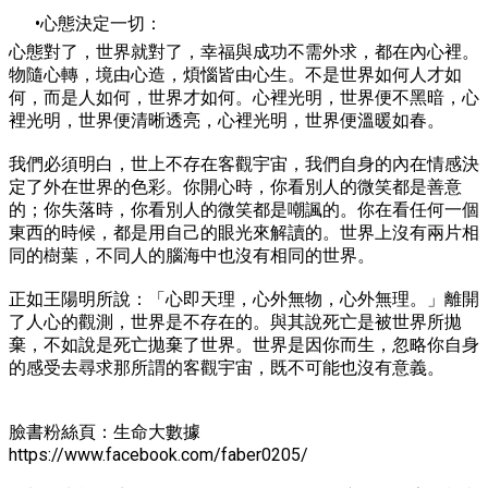
心態決定一切：
心態對了，世界就對了，幸福與成功不需外求，都在內心裡。
物隨心轉，境由心造，煩惱皆由心生。不是世界如何人才如
何，而是人如何，世界才如何。心裡光明，世界便不黑暗，心
裡光明，世界便清晰透亮，心裡光明，世界便溫暖如春。
我們必須明白，世上不存在客觀宇宙，我們自身的內在情感決
定了外在世界的色彩。你開心時，你看別人的微笑都是善意
的；你失落時，你看別人的微笑都是嘲諷的。你在看任何一個
東西的時候，都是用自己的眼光來解讀的。世界上沒有兩片相
同的樹葉，不同人的腦海中也沒有相同的世界。
正如王陽明所說：「心即天理，心外無物，心外無理。」離開
了人心的觀測，世界是不存在的。與其說死亡是被世界所拋
棄，不如說是死亡拋棄了世界。世界是因你而生，忽略你自身
的感受去尋求那所謂的客觀宇宙，既不可能也沒有意義。
臉書粉絲頁：生命大數據
https://www.facebook.com/faber0205/