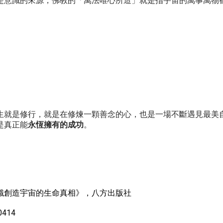
是意識的來源，佛教的「萬法唯心所造」就是指宇宙的萬事萬物
生就是修行，就是在修煉一顆善念的心，也是一場不斷遇見最美
是真正能
永恆擁有的成功
。
識創造宇宙的生命真相》，八方出版社
0414