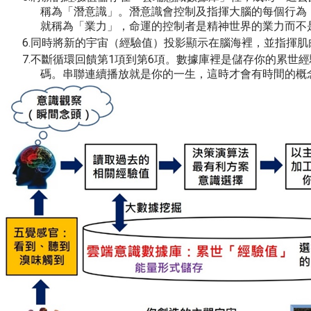
稱為「潛意識」。潛意識會控制及指揮大腦的每個行為
就稱為「業力」，命運的控制者是精神世界的業力而不
同時將新的宇宙（經驗值）投影顯示在腦海裡，並指揮肌
不斷循環回饋第1項到第6項。數據庫裡是儲存你的累世
碼。串聯連續播放就是你的一生，這時才會有時間的概