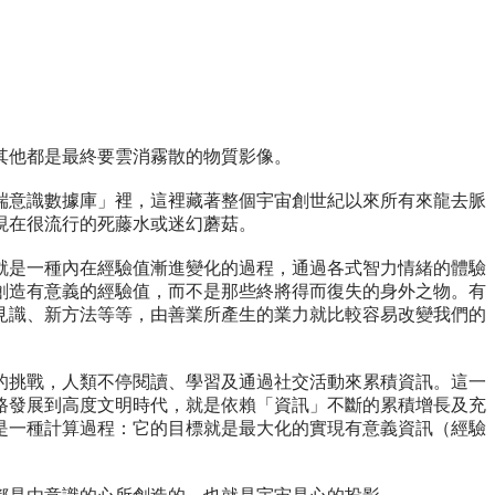
其他都是最終要雲消霧散的物質影像。
端意識數據庫」裡，這裡藏著整個宇宙創世紀以來所有來龍去脈
現在很流行的死藤水或迷幻蘑菇。
就是一種內在經驗值漸進變化的過程，通過各式智力情緒的體驗
創造有意義的經驗值，而不是那些終將得而復失的身外之物。有
見識、新方法等等，由善業所產生的業力就比較容易改變我們的
的挑戰，人類不停閱讀、學習及通過社交活動來累積資訊。這一
路發展到高度文明時代，就是依賴「資訊」不斷的累積增長及充
是一種計算過程：它的目標就是最大化的實現有意義資訊（經驗