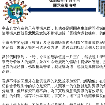
宇宙真實存在的只有兩樣東西，其他都是瞬間產生並瞬間湮滅
這兩樣東西就是
意識
及意識不斷添加於「雲端意識數據庫」的
宇宙所有的意識（靈魂）及意識體驗過後所創造的萬事萬物紀
的紀錄，未來人類將可透過引力波，通過蟲洞找到這個人類集
當我們剛來到世上時，今世的經驗值是一片空白，然後經由學
來充分發展人的知識，並在生命最廣泛的體驗中提煉出智慧。
意義的經驗值，佛教稱為善業，易經稱為德，也就是厚德載物
命運。
意識不停的回應外在物質世界的刺激並添加資訊
（經驗值）
在
切你會發現生命的核心是資訊，人類唯一的任務就是對資訊的
分運用。但只有資訊還不夠，為了實現有意義資訊的有效增長
值）的創造、儲存和分享運用，事實上，這正是生物體最擅長