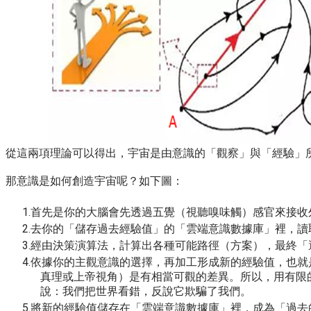
從這兩項理論可以得出，宇宙是由意識的「觀察」與「經驗」
那意識是如何創造宇宙呢？如下圖：
首先是你的大腦會先透過五覺（視聽嗅味觸）感官來接收
去你的「儲存過去經驗值」的
「雲端意識數據庫」
裡，讀
經由決策演算法，計算出各種可能路徑（方案），最終「
依據你的主觀意識的選擇，再加工形成新的經驗值，也就
真理或上帝視角）是有相當可觀的差異。所以，用有限
說：
我們把世界看錯，反說它欺騙了我們。
將新的經驗值儲存在「雲端意識數據庫」裡，成為「過去