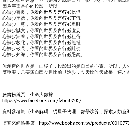
古代人很有智慧，不管是東方或是西方，很早就把「心」當成
因為宇宙是心的投影，所以：
心缺少善良，
你看的世界及言行
必仇恨；
心缺少美德，你看的世界及言行必下流；
心缺少自尊，你看的世界及言行必卑賤；
心缺少誠實，你看的世界及言行必虛妄；
心缺少涵養，你看的世界及言行必粗俗；
心缺少教化，你看的世界及言行必無禮；
心缺少敬畏，你看的世界及言行必隨便；
心缺少知識，你看的世界及言行必愚鈍。
你創造的世界是一面鏡子，投影出的是自己的心靈。所以，人
麼重要，只要讓自己今世比前世進步，今天比昨天成長，這才
臉書粉絲頁：生命大數據
https://www.facebook.com/faber0205/
資料參考於
《生命解碼：從量子物理、數學演算，探索人類意
博客來網路書店：
http://www.books.com.tw/products/001077